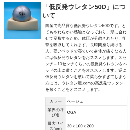
「
低反発ウレタン50D」につ
いて
国産で高品質な低反発ウレタン50Dです。と
てもやわらかい感触となっており、形に合わ
せて変形するため、体圧が分散されたり、衝
撃を吸収してくれます。長時間座り続ける
人、硬いベッドで寝ていて身体が痛くなる人
には低反発ウレタンをおススメします。３セ
ンチ～10センチくらいの低反発ウレタンをベ
ッドの上に敷くことをオススメします。逆に
低反発ウレタンを敷いて柔らかすぎてしまう
方には、ウレタン屋.comの高反発ウレタン
を敷くことをオススメします。
カラー
ベージュ
業界の呼
OGA
び名
最大サイ
30ｘ100ｘ200
ズ(cm)